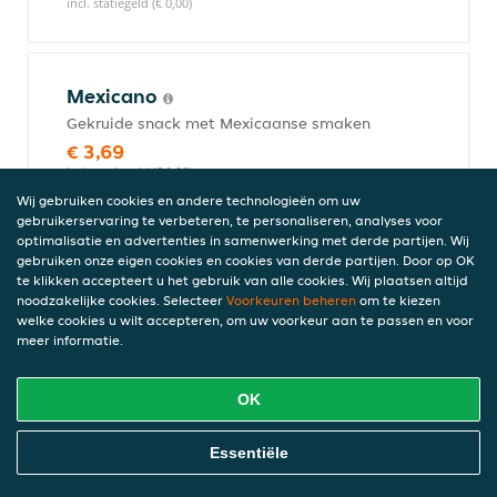
incl. statiegeld (€ 0,00)
Mexicano
Gekruide snack met Mexicaanse smaken
€ 3,69
incl. statiegeld (€ 0,00)
Wij gebruiken cookies en andere technologieën om uw
gebruikerservaring te verbeteren, te personaliseren, analyses voor
optimalisatie en advertenties in samenwerking met derde partijen. Wij
gebruiken onze eigen cookies en cookies van derde partijen. Door op OK
Kroket
te klikken accepteert u het gebruik van alle cookies. Wij plaatsen altijd
Krokante kroket met ragout
noodzakelijke cookies. Selecteer
Voorkeuren beheren
om te kiezen
€ 2,99
welke cookies u wilt accepteren, om uw voorkeur aan te passen en voor
meer informatie.
incl. statiegeld (€ 0,00)
OK
Kipnuggets
Online Eten Bestellen
Essentiële
6 stuks
€ 4,99