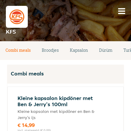
KFS
Combi meals
Broodjes
Kapsalon
Dürüm
Turk
Combi meals
Kleine kapsalon kipdöner met
Ben & Jerry's 100ml
Kleine kapsalon met kipdöner en Ben &
Jerry's ijs
€ 14,99
incl. statiegeld (€ 0,00)